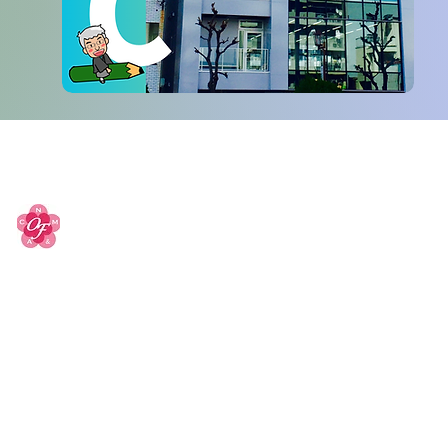
​＞トップペ
学校法人小津奨学会
名古屋経営会計専門学校
​＞認定に関
​【日本語科】
464-0074 名古屋市千種区仲田２－１７－５
​＞日本語科
Tel: 052-762-2544
​＞教育課程