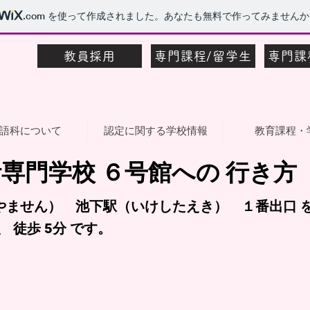
.com
を使って作成されました。あなたも無料で作ってみませんか
教員採用
専門課程/留学生
専門課
語科について
認定に関する学校情報
教育課程・
専門学校 ６号館への 行き方
やません） 池下駅（いけしたえき） １番出口 
 徒歩 5分 です。