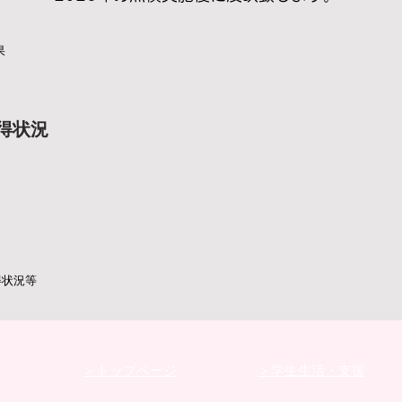
果
得状況
得状況等
​＞トップページ
​＞学生生活・支援