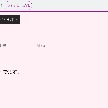
今すぐはじめる
？
程/日本人
学費
More
を
でます。